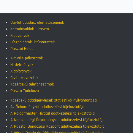
Ügyfélfogadás, elérhetőségeink
Kormányablak - Pásztó
Kiadványok
Díszpolgárok, kitüntetettek
Pásztói Hírlap
Aktuális pályázatok
Hirdetmények
Alapítványok
Civil szervezetek
Közérdekű telefonszámok
Pásztó Tudakozó
Közédekű adatigénylések statisztikai nyilvántartása
Az Önkormányzat adatkezelési tájékoztatója
A Polgármesteri Hivatal adatkezelési tájékoztatója
A Nemzetiségi Önkormányzat adatkezelési tájékoztatója
A Pásztói Gondozási Központ adatkezelési tájékoztatója
A Városi Óvoda és Bölcsőde adatkezelési tájékoztatója