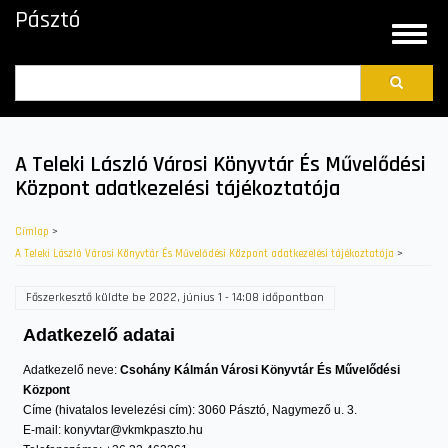
Ugrás
Pásztó
a
Toggle
tartalomra
naviga
Search
A Teleki László Városi Könyvtár És Művelődési
Központ adatkezelési tájékoztatója
Címlap
>
A Teleki László Városi Könyvtár És Művelődési Központ adatkezelési tájékoztatója
>
Főszerkesztő
küldte be
2022, június 1 - 14:08
időpontban