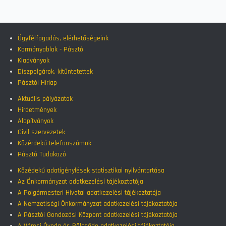
Ügyfélfogadás, elérhetőségeink
Kormányablak - Pásztó
Kiadványok
Díszpolgárok, kitüntetettek
Pásztói Hírlap
Aktuális pályázatok
Hirdetmények
Alapítványok
Civil szervezetek
Közérdekű telefonszámok
Pásztó Tudakozó
Közédekű adatigénylések statisztikai nyilvántartása
Az Önkormányzat adatkezelési tájékoztatója
A Polgármesteri Hivatal adatkezelési tájékoztatója
A Nemzetiségi Önkormányzat adatkezelési tájékoztatója
A Pásztói Gondozási Központ adatkezelési tájékoztatója
A Városi Óvoda és Bölcsőde adatkezelési tájékoztatója