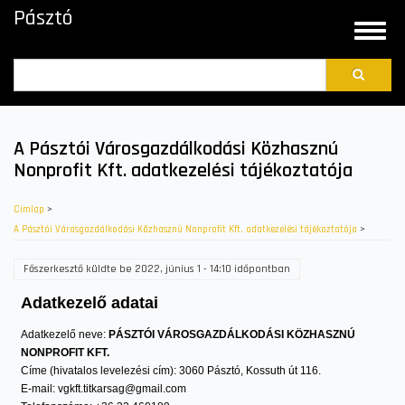
Ugrás
Pásztó
a
Toggle
tartalomra
naviga
Search
A Pásztói Városgazdálkodási Közhasznú
Nonprofit Kft. adatkezelési tájékoztatója
Címlap
>
A Pásztói Városgazdálkodási Közhasznú Nonprofit Kft. adatkezelési tájékoztatója
>
Főszerkesztő
küldte be
2022, június 1 - 14:10
időpontban