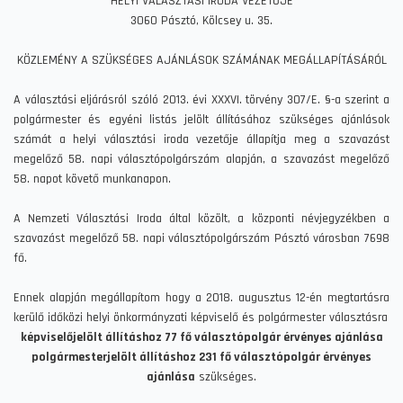
HELYI VÁLASZTÁSI IRODA VEZETŐJE
SZÜKSÉGES
3060 Pásztó, Kölcsey u. 35.
AJÁNLÁSOK
SZÁMÁNAK
KÖZLEMÉNY A SZÜKSÉGES AJÁNLÁSOK SZÁMÁNAK MEGÁLLAPÍTÁSÁRÓL
MEGÁLLAPÍTÁSÁRÓL)
A választási eljárásról szóló 2013. évi XXXVI. törvény 307/E. §-a szerint a
polgármester és egyéni listás jelölt állításához szükséges ajánlások
számát a helyi választási iroda vezetője állapítja meg a szavazást
megelőző 58. napi választópolgárszám alapján, a szavazást megelőző
58. napot követő munkanapon.
A Nemzeti Választási Iroda által közölt, a központi névjegyzékben a
szavazást megelőző 58. napi választópolgárszám Pásztó városban 7698
fő.
Ennek alapján megállapítom hogy a 2018. augusztus 12-én megtartásra
kerülő időközi helyi önkormányzati képviselő és polgármester választásra
képviselőjelölt állításhoz 77 fő választópolgár érvényes ajánlása
polgármesterjelölt állításhoz 231 fő választópolgár érvényes
ajánlása
szükséges.