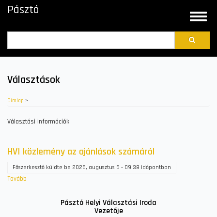
Ugrás
Pásztó
a
Toggle
tartalomra
naviga
Search
Választások
Címlap
>
Választási információk
HVI közlemény az ajánlások számáról
Főszerkesztő
küldte be
2026, augusztus 6 - 09:38
időpontban
Tovább
(HVI
közlemény
az
Pásztó Helyi Választási Iroda
Vezetője
ajánlások