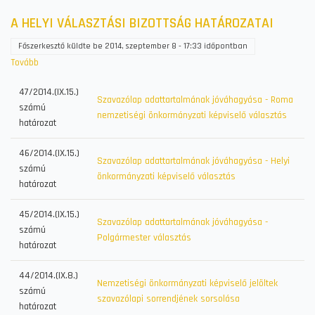
A HELYI VÁLASZTÁSI BIZOTTSÁG HATÁROZATAI
Főszerkesztő
küldte be
2014, szeptember 8 - 17:33
időpontban
Tovább
(A
HELYI
47/2014.(IX.15.)
VÁLASZTÁSI
Szavazólap adattartalmának jóváhagyása - Roma
számú
BIZOTTSÁG
nemzetiségi önkormányzati képviselő választás
határozat
HATÁROZATAI)
46/2014.(IX.15.)
Szavazólap adattartalmának jóváhagyása - Helyi
számú
önkormányzati képviselő választás
határozat
45/2014.(IX.15.)
Szavazólap adattartalmának jóváhagyása -
számú
Polgármester választás
határozat
44/2014.(IX.8.)
Nemzetiségi önkormányzati képviselő jelöltek
számú
szavazólapi sorrendjének sorsolása
határozat