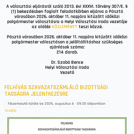
számáról)
A választási eljárásról szóló 2013. évi XXXVI. törvény 307/E. §
(1) bekezdésben foglalt feladatkörben eljárva a Pásztó
városában 2026. október 11. napjára kitűzött időközi
polgármester választásra a Helyi Választási Iroda vezetője
az alábbi
KÖZLEMÉNYT
teszi közzé.
Pásztó városában 2026. október 11. napjára kitűzött időközi
polgármester választáson a jelöltállításhoz szükséges
ajánlások száma:
214 darab.
Dr. Szabó Bence
Helyi Választási Iroda
Vezető
FELHÍVÁS SZAVAZATSZÁMLÁLÓ BIZOTTSÁGI
TAGSÁGRA JELENTKEZÉSRE
Főszerkesztő
küldte be
2026, augusztus 6 - 09:30
időpontban
Tovább
(FELHÍVÁS
SZAVAZATSZÁMLÁLÓ
BIZOTTSÁGI
TAGSÁGRA