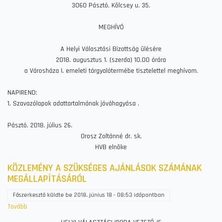
3060 Pásztó, Kölcsey u. 35.
MEGHÍVÓ
A Helyi Választási Bizottság ülésére
2018. augusztus 1. (szerda) 10.00 órára
a Városháza I. emeleti tárgyalótermébe tisztelettel meghívom.
NAPIREND:
1. Szavazólapok adattartalmának jóváhagyása .
Pásztó, 2018. július 26.
Orosz Zoltánné dr. sk.
HVB elnöke
KÖZLEMÉNY A SZÜKSÉGES AJÁNLÁSOK SZÁMÁNAK
MEGÁLLAPÍTÁSÁRÓL
Főszerkesztő
küldte be
2018, június 18 - 08:53
időpontban
Tovább
(KÖZLEMÉNY
A