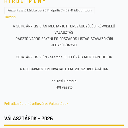
H I R D E T M É N Y
Főszerkesztő
küldte be
2014, április 7 - 03:41
időpontban
Tovább
(H
I
A 2014. ÁPRILIS 6-ÁN MEGTARTOTT ORSZÁGGYŰLÉSI KÉPVISELŐ
R
VÁLASZTÁS
D
PÁSZTÓ VÁROS EGYÉNI ÉS ORSZÁGOS LISTÁS SZAVAZÓKÖRI
E
JEGYZŐKÖNYVEI
T
M
2014. ÁPRILIS 9-ÉN /szerda/ 16.00 ÓRÁIG MEGTEKINTHETŐK
É
N
A POLGÁRMESTERI HIVATAL I. EM. 29. SZ. IRODÁJÁBAN
Y)
dr. Tasi Borbála
HVI vezető
Feliratkozás a következőre: Választások
VÁLASZTÁSOK - 2026