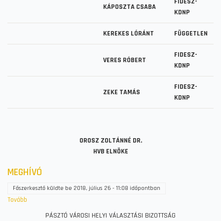
FIDESZ-
KÁPOSZTA CSABA
KDNP
KEREKES LÓRÁNT
FÜGGETLEN
FIDESZ-
VERES RÓBERT
KDNP
FIDESZ-
ZEKE TAMÁS
KDNP
OROSZ ZOLTÁNNÉ DR.
HVB ELNÖKE
MEGHÍVÓ
Főszerkesztő
küldte be
2018, július 26 - 11:08
időpontban
Tovább
(MEGHÍVÓ)
PÁSZTÓ VÁROSI HELYI VÁLASZTÁSI BIZOTTSÁG