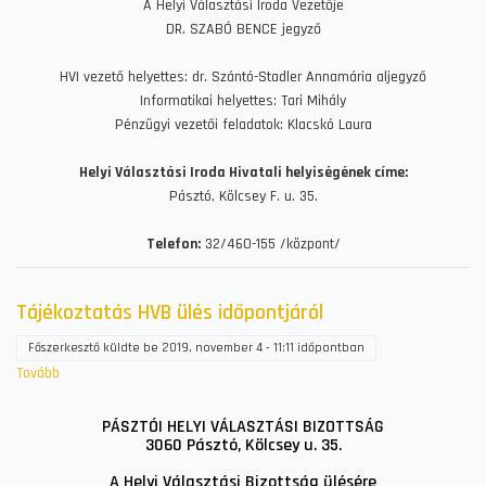
A Helyi Választási Iroda Vezetője
DR. SZABÓ BENCE jegyző
HVI vezető helyettes: dr. Szántó-Stadler Annamária aljegyző
Informatikai helyettes: Tari Mihály
Pénzügyi vezetői feladatok: Klacskó Laura
Helyi Választási Iroda Hivatali helyiségének címe:
Pásztó, Kölcsey F. u. 35.
Telefon:
32/460-155 /központ/
Tájékoztatás HVB ülés időpontjáról
Főszerkesztő
küldte be
2019, november 4 - 11:11
időpontban
Tovább
(Tájékoztatás
HVB
ülés
PÁSZTÓI HELYI VÁLASZTÁSI BIZOTTSÁG
3060 Pásztó, Kölcsey u. 35.
időpontjáról)
A Helyi Választási Bizottság ülésére