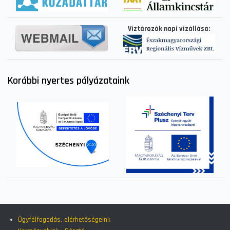
Víztározók napi vízállása:
Korábbi nyertes pályázataink
Ügyfélfogadás, elérhetőségeink