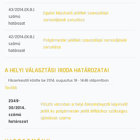
43/2014.(IX.8.)
Egyéni képviselő jelöltek szavazólapi
számú
sorrendjének sorsolása
határozat
42/2014.(IX.8.)
Polgármester jelöltek szavazólapi sorrendjének
számú
sorsolása
határozat
A HELYI VÁLASZTÁSI IRODA HATÁROZATAI
Főszerkesztő
küldte be
2014, augusztus 18 - 14:46
időpontban
Tovább
(A
HELYI
2349-
VÁLASZTÁSI
Pásztó városban a helyi önkormányzati képviselő
30/2014.
IRODA
jelölt és polgármester jelölt állításhoz szükséges
számú
HATÁROZATAI)
ajánlások száma
határozat