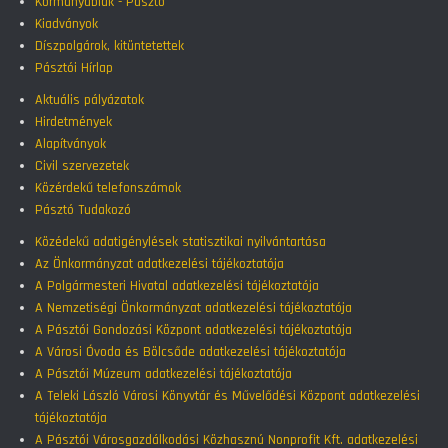
Kormányablak - Pásztó
Kiadványok
Díszpolgárok, kitüntetettek
Pásztói Hírlap
Aktuális pályázatok
Hirdetmények
Alapítványok
Civil szervezetek
Közérdekű telefonszámok
Pásztó Tudakozó
Közédekű adatigénylések statisztikai nyilvántartása
Az Önkormányzat adatkezelési tájékoztatója
A Polgármesteri Hivatal adatkezelési tájékoztatója
A Nemzetiségi Önkormányzat adatkezelési tájékoztatója
A Pásztói Gondozási Központ adatkezelési tájékoztatója
A Városi Óvoda és Bölcsőde adatkezelési tájékoztatója
A Pásztói Múzeum adatkezelési tájékoztatója
A Teleki László Városi Könyvtár és Művelődési Központ adatkezelési
tájékoztatója
A Pásztói Városgazdálkodási Közhasznú Nonprofit Kft. adatkezelési