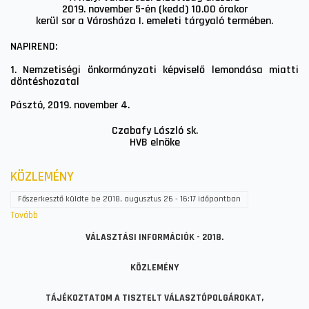
2019. november 5-én (kedd) 10.00 órakor
kerül sor a Városháza I. emeleti tárgyaló termében.
NAPIREND:
1. Nemzetiségi önkormányzati képviselő lemondása miatti
döntéshozatal
Pásztó, 2019. november 4.
Czabafy László sk.
HVB elnöke
KÖZLEMÉNY
Főszerkesztő
küldte be
2018, augusztus 26 - 16:17
időpontban
Tovább
(KÖZLEMÉNY)
VÁLASZTÁSI INFORMÁCIÓK - 2018.
KÖZLEMÉNY
TÁJÉKOZTATOM A TISZTELT VÁLASZTÓPOLGÁROKAT,