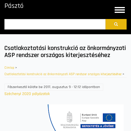
Ugrás
Pásztó
a
Toggle
tartalomra
naviga
Search
Csatlakoztatási konstrukció az önkormányzati
ASP rendszer országos kiterjesztéséhez
Címlap
>
Csatlakoztatási konstrukció az önkormányzati ASP rendszer országos kiterjesztéséhez
>
Főszerkesztő
küldte be
2017, augusztus 9 - 12:12
időpontban
Széchenyi 2020 pályázatok