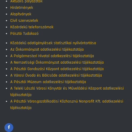
Aktuális pályázatok
Hirdetmények
Alapítványok
Civil szervezetek
Közérdekű telefonszámok
Pásztó Tudakozó
Közédekű adatigénylések statisztikai nyilvántartása
Az Önkormányzat adatkezelési tájékoztatója
A Polgármesteri Hivatal adatkezelési tájékoztatója
A Nemzetiségi Önkormányzat adatkezelési tájékoztatója
A Pásztói Gondozási Központ adatkezelési tájékoztatója
A Városi Óvoda és Bölcsőde adatkezelési tájékoztatója
A Pásztói Múzeum adatkezelési tájékoztatója
A Teleki László Városi Könyvtár és Művelődési Központ adatkezelési
tájékoztatója
A Pásztói Városgazdálkodási Közhasznú Nonprofit Kft. adatkezelési
tájékoztatója