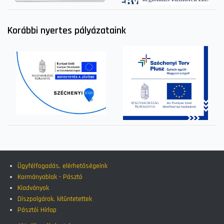
Korábbi nyertes pályázataink
Ügyfélfogadás, elérhetőségeink
Kormányablak - Pásztó
Kiadványok
Díszpolgárok, kitüntetettek
Pásztói Hírlap