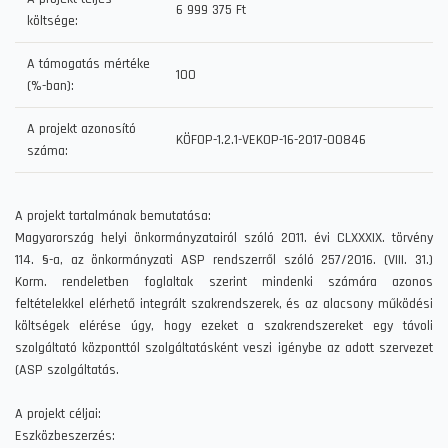
6 999 375 Ft
költsége:
A támogatás mértéke
100
(%-ban):
A projekt azonosító
KÖFOP-1.2.1-VEKOP-16-2017-00846
száma:
A projekt tartalmának bemutatása:
Magyarország helyi önkormányzatairól szóló 2011. évi CLXXXIX. törvény
114. §-a, az önkormányzati ASP rendszerről szóló 257/2016. (VIII. 31.)
Korm. rendeletben foglaltak szerint mindenki számára azonos
feltételekkel elérhető integrált szakrendszerek, és az alacsony működési
költségek elérése úgy, hogy ezeket a szakrendszereket egy távoli
szolgáltató központtól szolgáltatásként veszi igénybe az adott szervezet
(ASP szolgáltatás.
A projekt céljai:
Eszközbeszerzés: