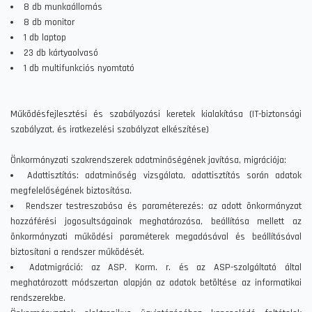
8 db munkaállomás
8 db monitor
1 db laptop
23 db kártyaolvasó
1 db multifunkciós nyomtató
Működésfejlesztési és szabályozási keretek kialakítása (IT-biztonsági
szabályzat, és iratkezelési szabályzat elkészítése)
Önkormányzati szakrendszerek adatminőségének javítása, migrációja:
Adattisztítás: adatminőség vizsgálata, adattisztítás során adatok
megfelelőségének biztosítása.
Rendszer testreszabása és paraméterezés: az adott önkormányzat
hozzáférési jogosultságainak meghatározása, beállítása mellett az
önkormányzati működési paraméterek megadásával és beállításával
biztosítani a rendszer működését.
Adatmigráció: az ASP. Korm. r. és az ASP-szolgáltató által
meghatározott módszertan alapján az adatok betöltése az informatikai
rendszerekbe.