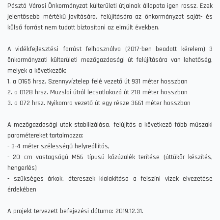
Pásztó Városi Önkormányzat külterületi útjainak állapota igen rossz. Ezek
jelentősebb mértékű javítására, felújítására az önkormányzat saját- és
külső forrást nem tudott biztosítani az elmúlt években.
A vidékfejlesztési forrást felhasználva (2017-ben beadott kérelem) 3
önkormányzati külterületi mezőgazdasági út felújítására van lehetőség,
melyek a következők:
1. a 0165 hrsz. Szennyvíztelep felé vezető út 931 méter hosszban
2. a 0128 hrsz. Muzslai útról lecsatlakozó út 218 méter hosszban
3. a 072 hrsz. Nyikomra vezető út egy része 3661 méter hosszban
A mezőgazdasági utak stabilizálása, felújítás a következő főbb műszaki
paramétereket tartalmazza:
- 3-4 méter szélességű helyreállítás,
- 20 cm vastagságú M56 típusú kőzúzalék terítése (úttükör készítés,
hengerlés)
- szükséges árkok, átereszek kialakítása a felszíni vizek elvezetése
érdekében
A projekt tervezett befejezési dátuma: 2019.12.31.