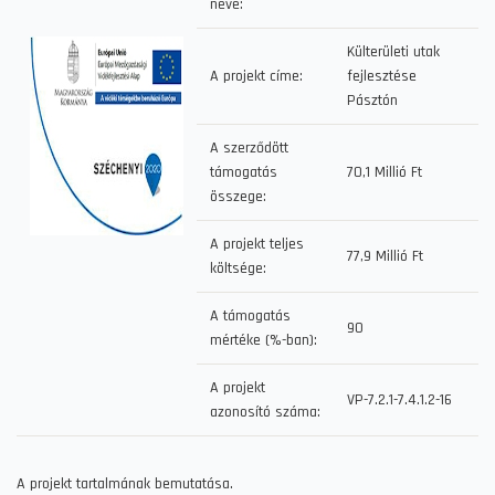
neve:
Külterületi utak
A projekt címe:
fejlesztése
Pásztón
A szerződött
támogatás
70,1 Millió Ft
összege:
A projekt teljes
77,9 Millió Ft
költsége:
A támogatás
90
mértéke (%-ban):
A projekt
VP-7.2.1-7.4.1.2-16
azonosító száma:
A projekt tartalmának bemutatása.