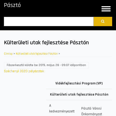
Ugrás
Pásztó
a
Toggle
tartalomra
naviga
Search
Külterületi utak fejlesztése Pásztón
Címlap
>
Külterületi utak fejlesztése Pásztón
>
Főszerkesztő
küldte be
2019, május 28 - 09:07
időpontban
Széchenyi 2020 pályázatok
Vidékfejlesztési Program (VP)
Külterületi utak fejlesztése Pásztón
A
Pásztó Városi
kedvezményezett
Önkormányzat