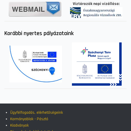
Víztározók napi vízállása:
Korábbi nyertes pályázataink
Ügyfélfogadás, elérhetőségeink
Kormányablak - Pásztó
Kiadványok