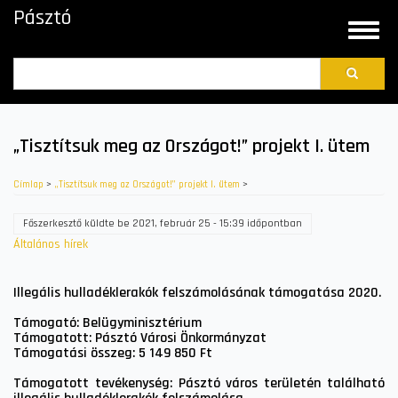
Ugrás
Pásztó
a
Toggle
tartalomra
naviga
Search
„Tisztítsuk meg az Országot!” projekt I. ütem
Címlap
>
„Tisztítsuk meg az Országot!” projekt I. ütem
>
Főszerkesztő
küldte be
2021, február 25 - 15:39
időpontban
Általános hírek
Illegális hulladéklerakók felszámolásának támogatása 2020.
Támogató: Belügyminisztérium
Támogatott: Pásztó Városi Önkormányzat
Támogatási összeg: 5 149 850 Ft
Támogatott tevékenység: Pásztó város területén található