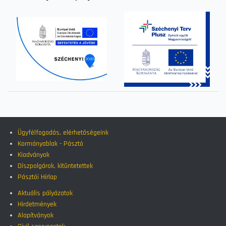
Ügyfélfogadás, elérhetőségeink
Kormányablak - Pásztó
Kiadványok
Díszpolgárok, kitüntetettek
Pásztói Hírlap
Aktuális pályázatok
Hirdetmények
Alapítványok