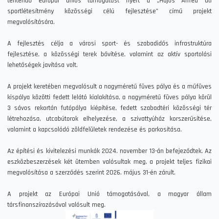
térítendő európai uniós támogatást nyert a „Hajós Alfréd úti
sportlétesítmény közösségi célú fejlesztése” című projekt
megvalósítására.
A fejlesztés célja a városi sport- és szabadidős infrastruktúra
fejlesztése, a közösségi terek bővítése, valamint az aktív sportolási
lehetőségek javítása volt.
A projekt keretében megvalósult a nagyméretű füves pálya és a műfüves
kispálya közötti fedett lelátó kialakítása, a nagyméretű füves pálya körül
3 sávos rekortán futópálya kiépítése, fedett szabadtéri közösségi tér
létrehozása, utcabútorok elhelyezése, a szivattyúház korszerűsítése,
valamint a kapcsolódó zöldfelületek rendezése és parkosítása.
Az építési és kivitelezési munkák 2024. november 13-án befejeződtek. Az
eszközbeszerzések két ütemben valósultak meg, a projekt teljes fizikai
megvalósítása a szerződés szerint 2026. május 31-én zárult.
A projekt az Európai Unió támogatásával, a magyar állam
társfinanszírozásával valósult meg.