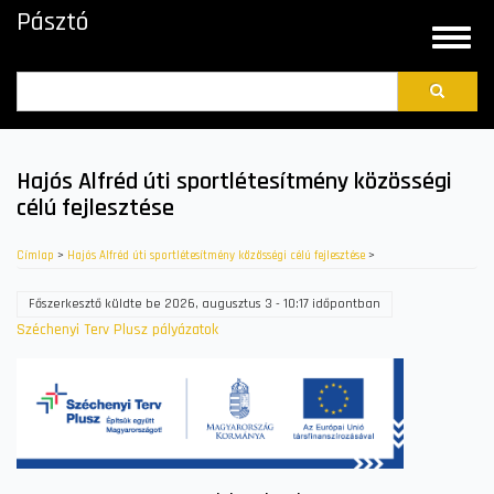
Ugrás
Pásztó
a
Toggle
tartalomra
naviga
Search
Hajós Alfréd úti sportlétesítmény közösségi
célú fejlesztése
Címlap
>
Hajós Alfréd úti sportlétesítmény közösségi célú fejlesztése
>
Főszerkesztő
küldte be
2026, augusztus 3 - 10:17
időpontban
Széchenyi Terv Plusz pályázatok