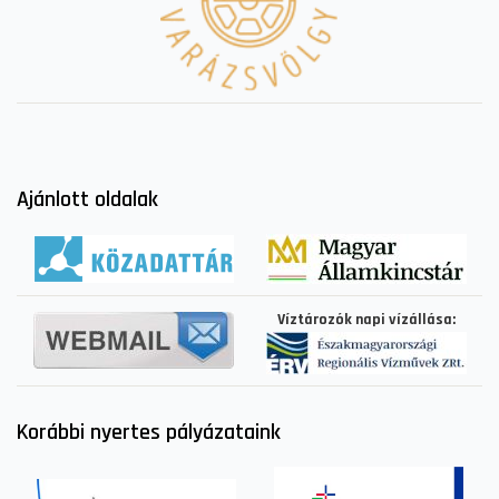
Ajánlott oldalak
Víztározók napi vízállása:
Korábbi nyertes pályázataink