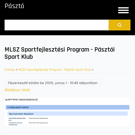
Ugrás
Pásztó
a
Toggle
tartalomra
naviga
Search
MLSZ Sportfejlesztési Program - Pásztói
Sport Klub
Címlap
>
MLSZ Sportfejlesztési Program - Pásztói Sport Klub
>
Főszerkesztő
küldte be
2026, június 1 - 10:49
időpontban
Általános hírek